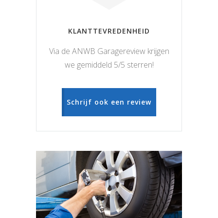
KLANTTEVREDENHEID
Via de ANWB Garagereview krijgen
we gemiddeld 5/5 sterren!
Schrijf ook een review