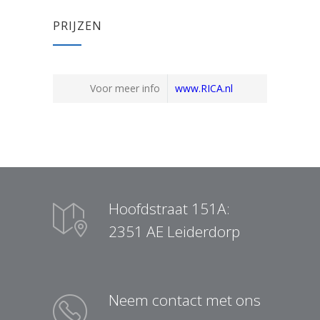
PRIJZEN
Voor meer info
www.RICA.nl
Hoofdstraat 151A:
2351 AE Leiderdorp
Neem contact met ons